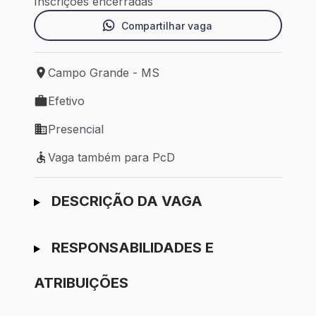
Inscrições encerradas
Compartilhar vaga
Campo Grande - MS
Local de trabalho: Campo Grande - MS
Efetivo
Tipo de vaga: Efetivo
Presencial
Modelo de trabalho: Presencial
Vaga também para PcD
Vaga também para PcD
Ir para candidatura
DESCRIÇÃO DA VAGA
RESPONSABILIDADES E
ATRIBUIÇÕES